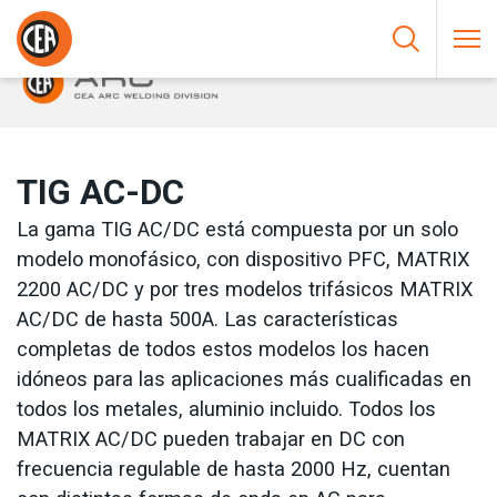
Saltar al contenido
HOME
/
SOLDADURA AL ARCO
/
TIG
/
TIG AC-DC
TIG AC-DC
La gama TIG AC/DC está compuesta por un solo
modelo monofásico, con dispositivo PFC, MATRIX
2200 AC/DC y por tres modelos trifásicos MATRIX
AC/DC de hasta 500A. Las características
completas de todos estos modelos los hacen
idóneos para las aplicaciones más cualificadas en
todos los metales, aluminio incluido. Todos los
MATRIX AC/DC pueden trabajar en DC con
frecuencia regulable de hasta 2000 Hz, cuentan