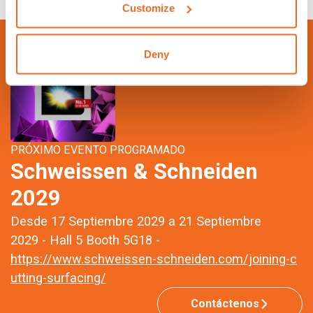
Customize
Deny
PRÓXIMO EVENTO PROGRAMADO
Schweissen & Schneiden
2029
Desde 17 Septiembre 2029 a 21 Septiembre
2029 - Hall 5 Booth 5G18 -
https://www.schweissen-schneiden.com/joining-c
utting-surfacing/
Contáctenos