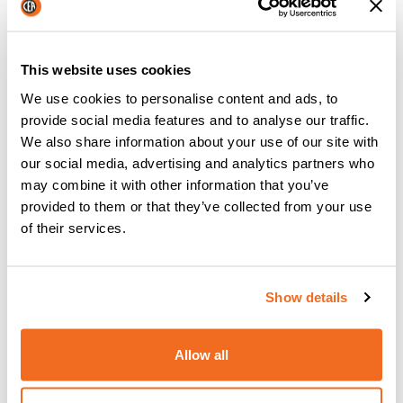
This website uses cookies
We use cookies to personalise content and ads, to
provide social media features and to analyse our traffic.
We also share information about your use of our site with
our social media, advertising and analytics partners who
may combine it with other information that you’ve
provided to them or that they’ve collected from your use
of their services.
Show details
MATRIX X AC/DC
Allow all
EQUIPO DE SOLDADURA TIG AC/DC INVERTER
Más información