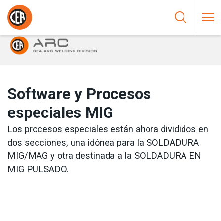
Saltar al contenido
HOME
/
SOLDADURA AL ARCO
/
MIG
/
SOFTWARE Y PROCESOS
ESPECIALES MIG
Software y Procesos
especiales MIG
Los procesos especiales están ahora divididos en
dos secciones, una idónea para la SOLDADURA
MIG/MAG y otra destinada a la SOLDADURA EN
MIG PULSADO.