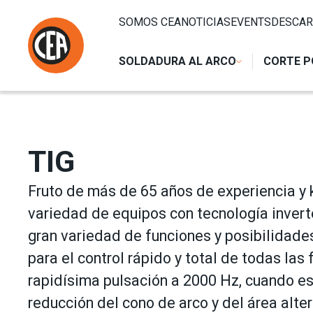
Saltar al contenido
HOME
/
SOLDADURA AL ARCO
/
TIG
SOMOS CEA
NOTICIAS
EVENTS
DESCAR
SOLDADURA AL ARCO
CORTE P
TIG
Fruto de más de 65 años de experiencia y
variedad de equipos con tecnología invert
gran variedad de funciones y posibilidade
para el control rápido y total de todas la
rapidísima pulsación a 2000 Hz, cuando es
reducción del cono de arco y del área alt