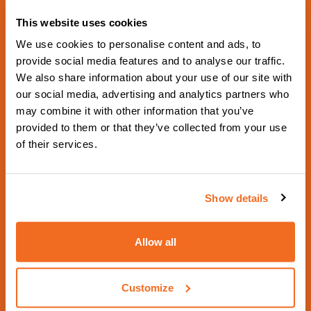
This website uses cookies
We use cookies to personalise content and ads, to
provide social media features and to analyse our traffic.
We also share information about your use of our site with
PRÓXIMO EVENTO PROGRAMADO
our social media, advertising and analytics partners who
Schweissen & Schneiden
may combine it with other information that you’ve
2029
provided to them or that they’ve collected from your use
of their services.
Desde 17 Septiembre 2029 a 21 Septiembre
2029 - Hall 5 Booth 5G18 -
https://www.schweissen-schneiden.com/joining-c
Show details
utting-surfacing/
Contáctenos
Allow all
Visita el sitio web
Customize