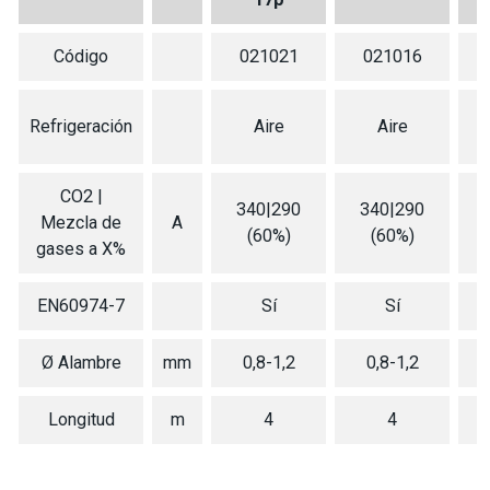
Código
021021
021016
Refrigeración
Aire
Aire
CO2 |
340|290
340|290
Mezcla de
A
(60%)
(60%)
gases a X%
EN60974-7
Sí
Sí
Ø Alambre
mm
0,8-1,2
0,8-1,2
Longitud
m
4
4