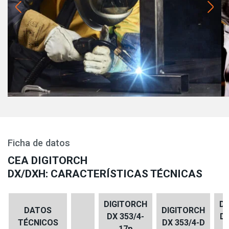
Ficha de datos
CEA DIGITORCH
DX/DXH: CARACTERÍSTICAS TÉCNICAS
DIGITORCH
DI
DATOS
DIGITORCH
DX 353/4-
DX
TÉCNICOS
DX 353/4-D
17p