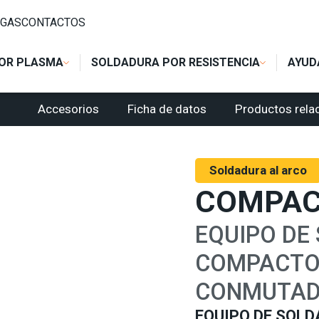
L
/
COMPACT
GAS
CONTACTOS
OR PLASMA
SOLDADURA POR RESISTENCIA
AYUD
Accesorios
Ficha de datos
Productos rela
Soldadura al arco
COMPA
EQUIPO DE
COMPACTO
CONMUTA
EQUIPO DE SOL