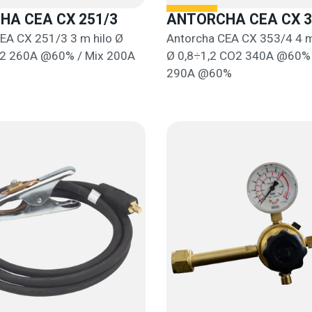
A CEA CX 251/3
ANTORCHA CEA CX 3
EA CX 251/3 3 m hilo Ø
Antorcha CEA CX 353/4 4 m
O2 260A @60% / Mix 200A
Ø 0,8÷1,2 CO2 340A @60% 
290A @60%