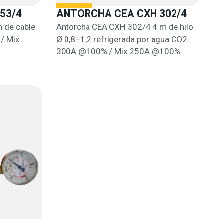
53/4
ANTORCHA CEA CXH 302/4
 de cable
Antorcha CEA CXH 302/4 4 m de hilo
/ Mix
Ø 0,8÷1,2 refrigerada por agua CO2
300A @100% / Mix 250A @100%