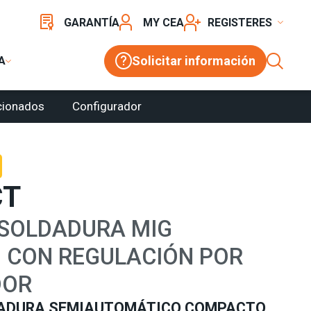
GARANTÍA
MY CEA
REGISTER
Solicitar información
A
cionados
Configurador
CT
 SOLDADURA MIG
 CON REGULACIÓN POR
DOR
DADURA SEMIAUTOMÁTICO COMPACTO