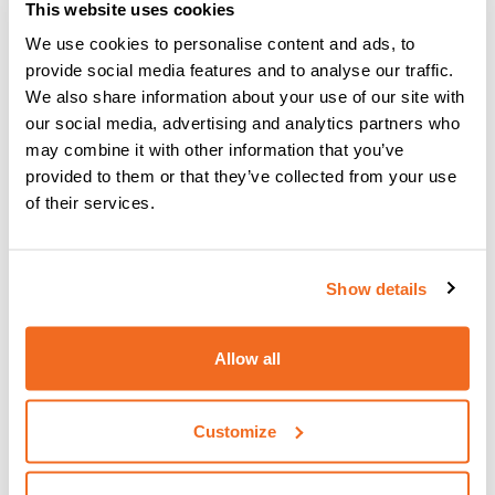
This website uses cookies
desajuste entre el equipo de soldadura prescrito en WPQR
y WPS y el utilizado erróneamente durante el proceso de
We use cookies to personalise content and ads, to
soldadura, de cualquier error cometido por el usuario en la
provide social media features and to analyse our traffic.
ejecución de WPQR/WPS y de la utilización de personal no
We also share information about your use of our site with
cualificado durante el trabajo de soldadura.
our social media, advertising and analytics partners who
Debe quedar claro que sólo el usuario, fabricante de la
may combine it with other information that you’ve
estructura soldada, será responsable de la correcta
provided to them or that they’ve collected from your use
aplicación de las EPS suministradas por CEA y del pleno
of their services.
cumplimiento de lo aquí especificado.
El usuario es plenamente responsable del marcado CE del
producto acabado.
Show details
Al adquirir los WPS de CEA, el comprador acepta todo lo
contenido en este documento.
Allow all
Customize