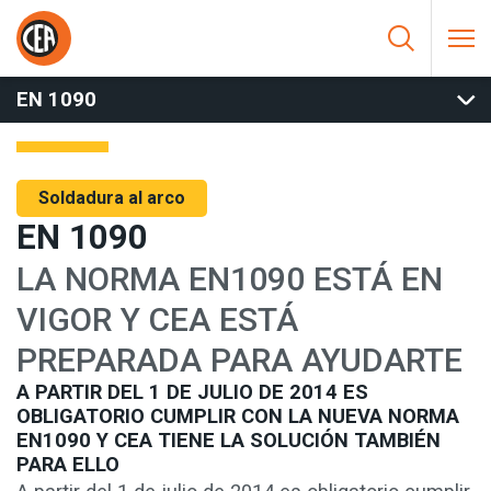
Saltar al contenido
HOME
/
SOLDADURA AL ARCO
/
SOFTWARE Y SERVICIOS
/
EN
1090
/
EN 1090
EN 1090
Soldadura al arco
EN 1090
LA NORMA EN1090 ESTÁ EN
VIGOR Y CEA ESTÁ
PREPARADA PARA AYUDARTE
A PARTIR DEL 1 DE JULIO DE 2014 ES
OBLIGATORIO CUMPLIR CON LA NUEVA NORMA
EN1090 Y CEA TIENE LA SOLUCIÓN TAMBIÉN
PARA ELLO