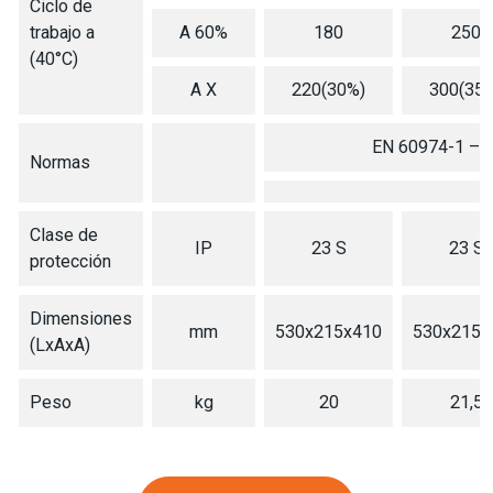
Ciclo de
trabajo a
A 60%
180
250
(40°C)
A X
220(30%)
300(35
EN 60974-1 – 
Normas
Clase de
IP
23 S
23 S
protección
Dimensiones
mm
530x215x410
530x215x
(LxAxA)
Peso
kg
20
21,5