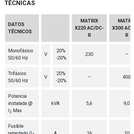
TÉCNICAS
MATRIX
MATRI
DATOS
X220 AC/DC-
X300 AC/
TÉCNICOS
R
R
Monofásico
20%
V
230
–
50/60 Hz
-20%
Trifásico
20%
V
–
400
50/60 Hz
-20%
Potencia
instalada @
kVA
5,6
9,0
I
Max
2
Fusible
retardado (I
A
16
10