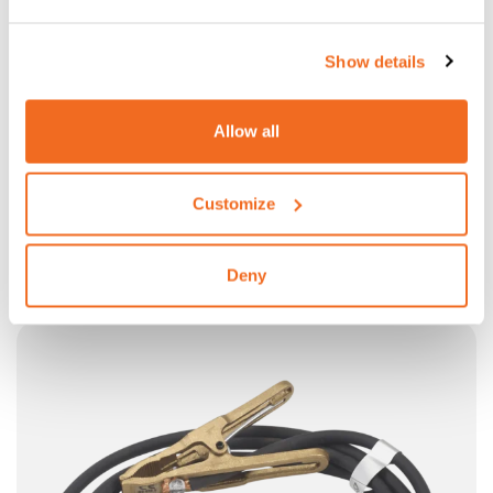
Show details
Allow all
Customize
TROLLEY PRIME CT 80
Trolley PRIME CT 80 para generador, cilindro (y
autotransformador)
Deny