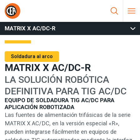
Saltar al contenido
HOME
/
SOLDADURA AL ARCO
/
ROBÓTICA - AUTOMATIZACIÓN
/
TIG - AUTOMATIZACIÓN
/
MATRIX X AC/DC-R
MATRIX X AC/DC-R
Soldadura al arco
MATRIX X AC/DC-R
LA SOLUCIÓN ROBÓTICA
DEFINITIVA PARA TIG AC/DC
EQUIPO DE SOLDADURA TIG AC/DC PARA
APLICACIÓN ROBOTIZADA
Las fuentes de alimentación trifásicas de la serie
MATRIX X AC/DC, en la versión especial «R»,
pueden integrarse fácilmente en equipos de