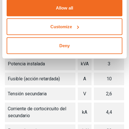
DATOS TÉCNICOS
N 9
Allow all
Monofásica 50/60 Hz
V
400
Customize
Potencia nominal al 50
kVA
3
Deny
Potencia máx. de soldadura
kVA
9,6
Potencia instalada
kVA
3
Fusible (acción retardada)
A
10
Tensión secundaria
V
2,6
Corriente de cortocircuito del
kA
4,4
secundario