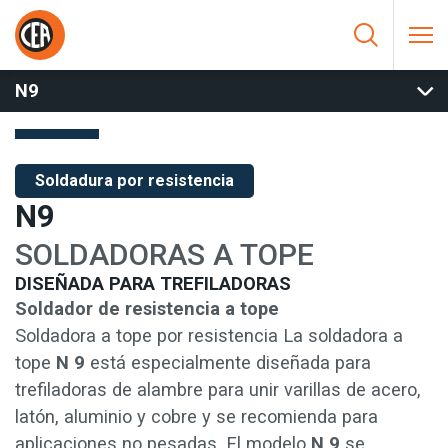
Saltar al contenido
HOME
/
SOLDADURA POR RESISTENCIA
/
SOLDADORAS DE
TOPE
/
SOLDADORAS DE TOPE MANUALES
/
N9
N9
Soldadura por resistencia
N9
SOLDADORAS A TOPE
DISEÑADA PARA TREFILADORAS
Soldador de resistencia a tope
Soldadora a tope por resistencia La soldadora a
tope
N 9
está especialmente diseñada para
trefiladoras de alambre para unir varillas de acero,
latón, aluminio y cobre y se recomienda para
aplicaciones no pesadas. El modelo
N 9
se