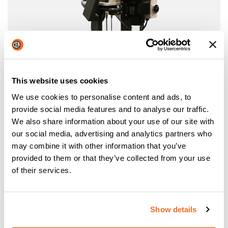
This website uses cookies
We use cookies to personalise content and ads, to
provide social media features and to analyse our traffic.
CIZALLA MANUAL INTEGRADA
We also share information about your use of our site with
our social media, advertising and analytics partners who
Cizalla manual integrada con carro reforzado
may combine it with other information that you’ve
provided to them or that they’ve collected from your use
of their services.
Ficha de datos
N9: CARACTERÍSTICAS TÉCNICAS
Show details