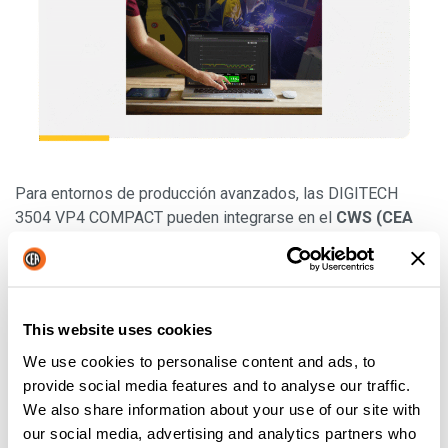
Para entornos de producción avanzados, las DIGITECH
3504 VP4 COMPACT pueden integrarse en el
CWS (CEA
Welding Supervisor)
, una potente plataforma digital
dedicada a la supervisión, el análisis de datos y la
optimización de procesos.
Gracias a una interfaz web intuitiva, el CWS permite:
This website uses cookies
We use cookies to personalise content and ads, to
La supervisión en tiempo real de los parámetros de
provide social media features and to analyse our traffic.
soldadura
We also share information about your use of our site with
El ajuste de los
límites de corriente y tensión
our social media, advertising and analytics partners who
El registro y archivo de los datos de soldadura