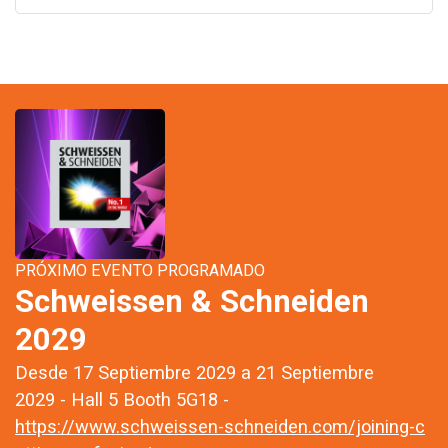
PRÓXIMO EVENTO PROGRAMADO
Schweissen & Schneiden
2029
Desde 17 Septiembre 2029 a 21 Septiembre
2029 - Hall 5 Booth 5G18 -
https://www.schweissen-schneiden.com/joining-c