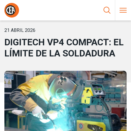
Saltar al contenido
HOME
/
NOTICIAS
/
DIGITECH VP4 COMPACT: EL LÍMITE DE LA
SOLDADURA
21 ABRIL 2026
DIGITECH VP4 COMPACT: EL
LÍMITE DE LA SOLDADURA