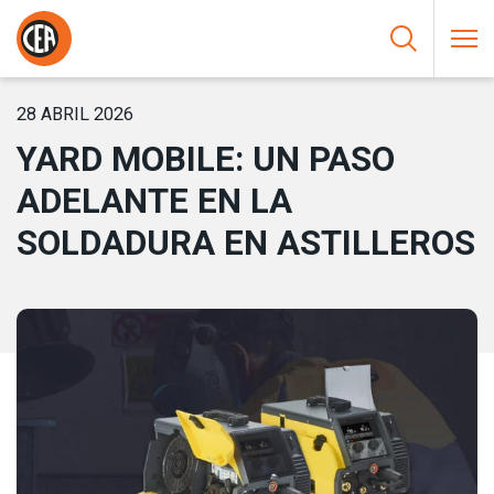
Saltar al contenido
HOME
/
NOTICIAS
/
YARD MOBILE: UN PASO ADELANTE EN LA
SOLDADURA EN ASTILLEROS
28 ABRIL 2026
YARD MOBILE: UN PASO
ADELANTE EN LA
SOLDADURA EN ASTILLEROS