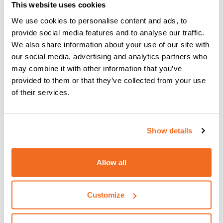
This website uses cookies
La durabilidad es un factor clave en las aplicaciones en
We use cookies to personalise content and ads, to
obra. La YARD MOBILE PULSE está diseñada para soportar
provide social media features and to analyse our traffic.
uso intensivo y condiciones exigentes
, garantizando un
We also share information about your use of our site with
rendimiento fiable a largo plazo.
our social media, advertising and analytics partners who
Características principales:
may combine it with other information that you’ve
provided to them or that they’ve collected from your use
Alta fiabilidad en operaciones continuas
of their services.
Rendimiento estable en condiciones ambientales
variables
Componentes robustos diseñados para uso industrial
Show details
Esto se traduce en resultados constantes y una
reducción
de los tiempos de inactividad
, incluso en los entornos
Allow all
más exigentes.
Customize