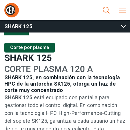
Saltar al contenido
HOME
/
CORTE POR PLASMA
/
CORTE MANUAL
/
SHARK 125
SHARK 125
Corte por plasma
SHARK 125
CORTE PLASMA 120 A
SHARK 125, en combinación con la tecnología
HPC de la antorcha SK125, otorga un haz de
corte muy concentrado
SHARK 125
está equipado con pantalla para
gestionar todo el control digital. En combinación
con la tecnología HPC High-Performance-Cutting
del soplete SK125, garantiza a cada usuario un haz
de corte muy concentrado y caliente. Esta