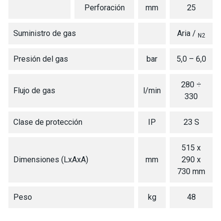
Perforación
mm
25
Suministro de gas
Aria /
N2
Presión del gas
bar
5,0 – 6,0
280 ÷
Flujo de gas
l/min
330
Clase de protección
IP
23 S
515 x
Dimensiones (LxAxA)
mm
290 x
730 mm
Peso
kg
48