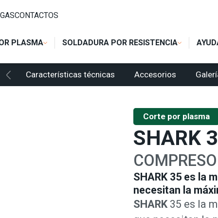
35 COMPRESSOR
GAS
CONTACTOS
OR PLASMA
SOLDADURA POR RESISTENCIA
AYUD
Características técnicas
Accesorios
Galerí
Corte por plasma
SHARK 
COMPRESOR
SHARK 35 es la me
necesitan la máxi
SHARK
35 es la m