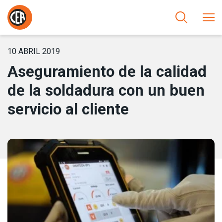
Saltar al contenido
HOME
/
NOTICIAS
/
ASEGURAMIENTO DE LA CALIDAD DE LA
SOLDADURA CON UN BUEN SERVICIO AL CLIENTE
10 ABRIL 2019
Aseguramiento de la calidad
de la soldadura con un buen
servicio al cliente