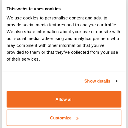
aluminio, desde su diseño hasta su instalación
.
This website uses cookies
Define los métodos operativos a partir de los materiales,
We use cookies to personalise content and ads, to
su procesamiento (corte, conformado, soldadura, etc.) y
provide social media features and to analyse our traffic.
especifica además los requisitos para evaluar la
We also share information about your use of our site with
conformidad de las características de rendimiento y los
our social media, advertising and analytics partners who
componentes estructurales, junto con los kits
may combine it with other information that you’ve
comercializados como productos de construcción.
provided to them or that they’ve collected from your use
of their services.
Los componentes estructurales de acero y aluminio
son
, de hecho, considerados "
Productos
de construcción":
como tales, entran en el ámbito de aplicación del
Reglamento (UE) n.º
305/2011
, que implica el trabajo que
Show details
cumpla los requisitos de resistencia mecánica y
estabilidad, junto con la obligación de la
Declaración de
Allow all
Prestaciones (DdP
) y el marcado CE de los propios
productos para su libre circulación en territorio europeo.
Customize
La obligación del marcado CE según la norma EN 1090
comenzó el 1 de julio de 2014.