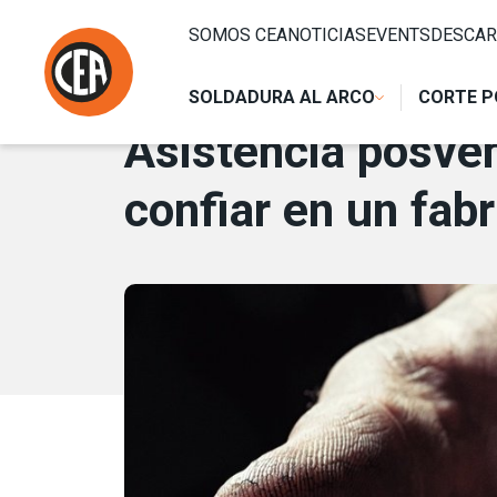
Saltar al contenido
HOME
/
NOTICIAS
/
ASISTENCIA POSVENTA PARA MÁQUIN
SOMOS CEA
NOTICIAS
EVENTS
DESCAR
4 DICIEMBRE 2017
SOLDADURA AL ARCO
CORTE P
Asistencia posven
confiar en un fab