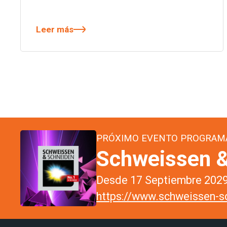
Leer más
PRÓXIMO EVENTO PROGRAM
Schweissen &
Desde 17 Septiembre 2029 
https://www.schweissen-sc