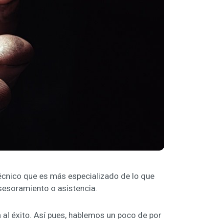
écnico que es más especializado de lo que
sesoramiento o asistencia.
 al éxito. Así pues, hablemos un poco de por