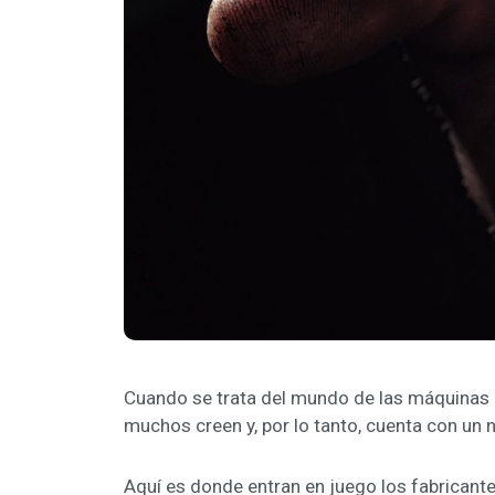
Cuando se trata del mundo de las máquinas 
muchos creen y, por lo tanto, cuenta con un
Aquí es donde entran en juego los fabricante