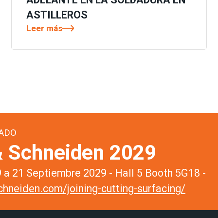
ASTILLEROS
Leer más
ADO
 Schneiden 2029
a 21 Septiembre 2029 - Hall 5 Booth 5G18 -
hneiden.com/joining-cutting-surfacing/