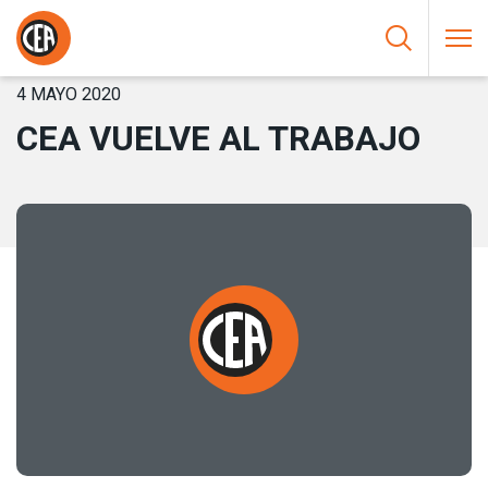
Saltar al contenido
HOME
/
NOTICIAS
/
CEA VUELVE AL TRABAJO
4 MAYO 2020
CEA VUELVE AL TRABAJO