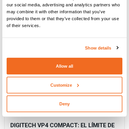
our social media, advertising and analytics partners who
YARD MOBILE: UN PASO ADELANTE EN
may combine it with other information that you’ve
provided to them or that they’ve collected from your use
LA SOLDADURA EN ASTILLEROS
of their services.
Leer más
Show details
Allow all
Customize
Deny
DIGITECH VP4 COMPACT: EL LÍMITE DE