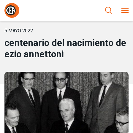
Saltar al contenido
HOME
/
NOTICIAS
/
CENTENARIO DEL NACIMIENTO DE EZIO
ANNETTONI
5 MAYO 2022
centenario del nacimiento de
ezio annettoni