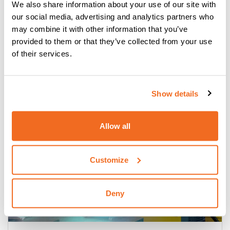
We also share information about your use of our site with
our social media, advertising and analytics partners who
may combine it with other information that you’ve
YARD MOBILE: UN PASO ADELANTE EN
provided to them or that they’ve collected from your use
LA SOLDADURA EN ASTILLEROS
of their services.
Leer más
Show details
Allow all
Customize
Deny