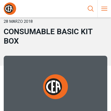
Saltar al contenido
HOME
/
NOTICIAS
/
CONSUMABLE BASIC KIT BOX
28 MARZO 2018
CONSUMABLE BASIC KIT
BOX