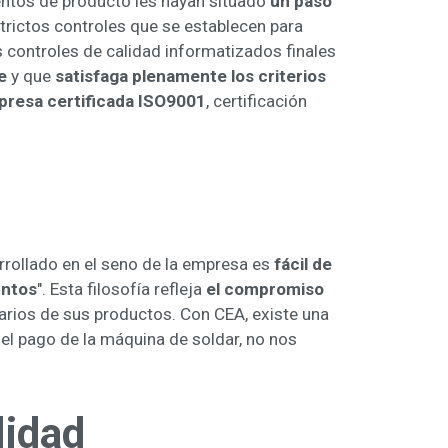
entos de producto les hayan situado
un paso
strictos controles que se establecen para
s controles de calidad informatizados finales
e
y que
satisfaga plenamente los criterios
presa certificada ISO9001
, certificación
rollado en el seno de la empresa es
fácil de
untos
". Esta filosofía refleja
el compromiso
arios de sus productos. Con CEA, existe una
 el pago de la máquina de soldar, no nos
lidad