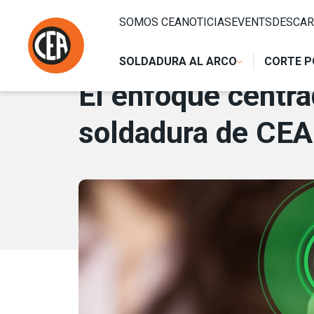
Saltar al contenido
HOME
/
NOTICIAS
/
EL ENFOQUE CENTRADO EN EL CLIEN
SOMOS CEA
NOTICIAS
EVENTS
DESCAR
15 ENERO 2018
SOLDADURA AL ARCO
CORTE P
El enfoque centra
soldadura de CEA