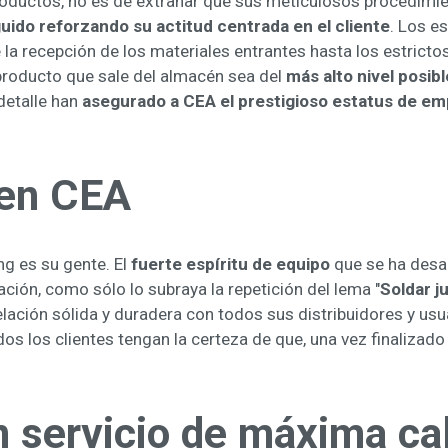
roductos, no es de extrañar que sus meticulosos procedimi
uido reforzando su actitud centrada en el cliente
. Los e
la recepción de los materiales entrantes hasta los estricto
producto que sale del almacén sea del
más alto nivel posibl
detalle han
asegurado a CEA el prestigioso estatus de em
cen CEA
ng es su gente. El
fuerte espíritu de equipo
que se ha desar
ción, como sólo lo subraya la repetición del lema "
Soldar j
lación sólida y duradera con todos sus distribuidores y usu
os los clientes tengan la certeza de que, una vez finalizado
 servicio de máxima ca