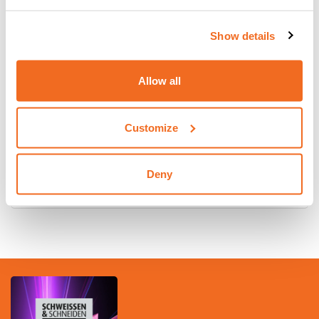
Show details
Allow all
Customize
DIGITECH VP4 COMPACT: EL LÍMITE DE
LA SOLDADURA
Deny
Leer más