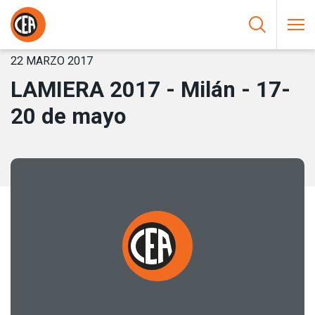
Saltar al contenido
HOME
/
NOTICIAS
/
LAMIERA 2017 – MILÁN – 17-20 DE MAYO
22 MARZO 2017
LAMIERA 2017 - Milán - 17-
20 de mayo