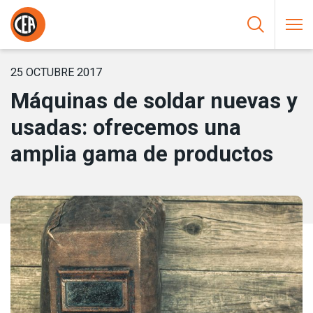
Saltar al contenido
HOME
/
NOTICIAS
/
MÁQUINAS DE SOLDAR NUEVAS Y USADAS:
OFRECEMOS UNA AMPLIA GAMA DE PRODUCTOS
25 OCTUBRE 2017
Máquinas de soldar nuevas y
usadas: ofrecemos una
amplia gama de productos