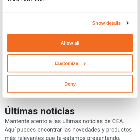
debería almacenar máquinas de soldar nuevas y usadas
para ofrecer una amplia gama de productos. Puede que la
maquinaria usada no sea del gusto de todos, pero sin duda
Show details
tiene sus ventajas.
{{cta('6b2d3dac-9a1f-4ed3-b686-
Allow all
0c2263594a82','justifycenter')}}
Customize
PREVIO
PRÓXIMO
Deny
Últimas noticias
Mantente atento a las últimas noticias de CEA.
Aquí puedes encontrar las novedades y productos
más relevantes que te estamos presentando.