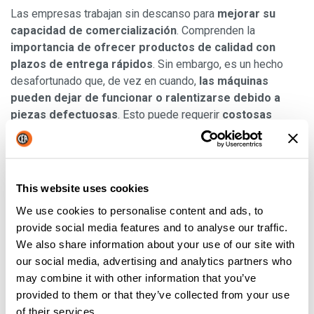
Las empresas trabajan sin descanso para
mejorar su
capacidad de comercialización
. Comprenden la
importancia de ofrecer productos de calidad con
plazos de entrega rápidos
. Sin embargo, es un hecho
desafortunado que, de vez en cuando,
las máquinas
pueden dejar de funcionar o ralentizarse debido a
piezas defectuosas
. Esto puede requerir
costosas
sustituciones
o el
gasto de llamar a un profesional
para
que arregle la máquina. En estos casos, las empresas
pueden
evitar el tiempo de inactividad almacenando
maquinaria de reserva usada de buena calidad
.
This website uses cookies
También pueden aprovechar las
ventajas de comprar y
We use cookies to personalise content and ads, to
utilizar máquinas de marca por una fracción de su
provide social media features and to analyse our traffic.
precio
. Promocionar las máquinas usadas que vende como
We also share information about your use of our site with
forma de crear un inventario de máquinas de reserva para
our social media, advertising and analytics partners who
empresas grandes y pequeñas por igual es una excelente
may combine it with other information that you’ve
técnica de marketing.
provided to them or that they’ve collected from your use
Bien, ahí lo tiene, sólo un puñado de razones por las que
of their services.