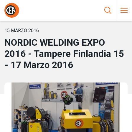
Saltar al contenido
HOME
/
NOTICIAS
/
NORDIC WELDING EXPO 2016 – TAMPERE
FINLANDIA 15 – 17 MARZO 2016
15 MARZO 2016
NORDIC WELDING EXPO
2016 - Tampere Finlandia 15
- 17 Marzo 2016