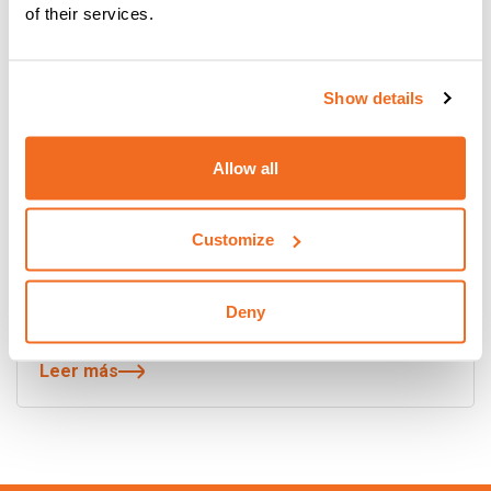
of their services.
Show details
Allow all
Customize
DIGITECH VP4 COMPACT: EL LÍMITE DE
Deny
LA SOLDADURA
Leer más