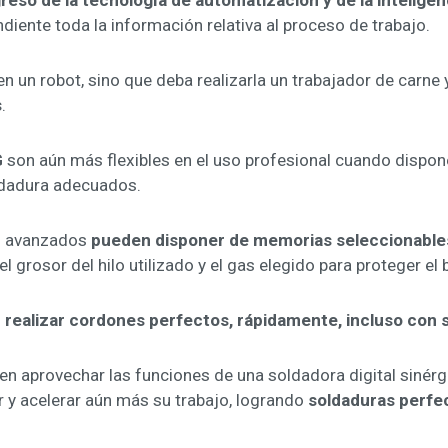
reso de la tecnología de automatización y de la inteligenc
iente toda la información relativa al proceso de trabajo.
 un robot, sino que deba realizarla un trabajador de carne y
s
.
G
son aún más flexibles en el uso profesional cuando dispo
ldadura adecuados.
ás avanzados
pueden disponer de memorias seleccionabl
el grosor del hilo utilizado y el gas elegido para proteger e
realizar cordones perfectos, rápidamente, incluso con
n aprovechar las funciones de una soldadora digital sinérg
 y acelerar aún más su trabajo, logrando
soldaduras perfe