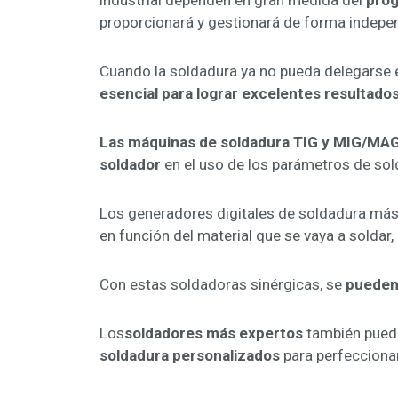
industrial dependen en gran medida del
prog
proporcionará y gestionará de forma independ
Cuando la soldadura ya no pueda delegarse en
esencial para lograr excelentes resultado
Las máquinas de soldadura TIG y MIG/MA
soldador
en el uso de los parámetros de so
Los generadores digitales de soldadura m
en función del material que se vaya a soldar, 
Con estas soldadoras sinérgicas, se
pueden 
Los
soldadores más expertos
también puede
soldadura personalizados
para perfeccionar