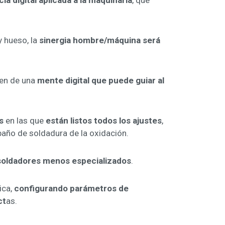
ia digital aplicada a la maquinaria
, que
 hueso, la
sinergia hombre/máquina será
nen de una
mente digital que puede guiar al
es
en las que
están listos todos los ajustes
,
l baño de soldadura de la oxidación.
 soldadores menos especializados
.
ica,
configurando parámetros de
ct
as.