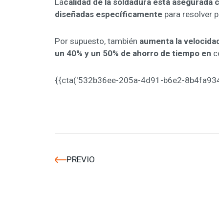
La
calidad de la soldadura está asegurada 
diseñadas específicamente
para resolver 
Por supuesto, también
aumenta la velocida
un 40% y un 50% de ahorro de tiempo en
c
{{cta('532b36ee-205a-4d91-b6e2-8b4fa93481
PREVIO