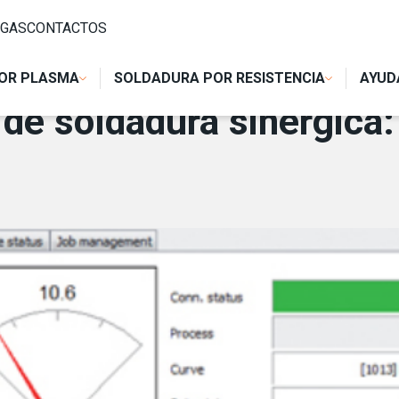
NÉRGICA: CALIDAD Y RAPIDEZ DE SOLDADURA
GAS
CONTACTOS
OR PLASMA
SOLDADURA POR RESISTENCIA
AYUD
e soldadura sinérgica: 