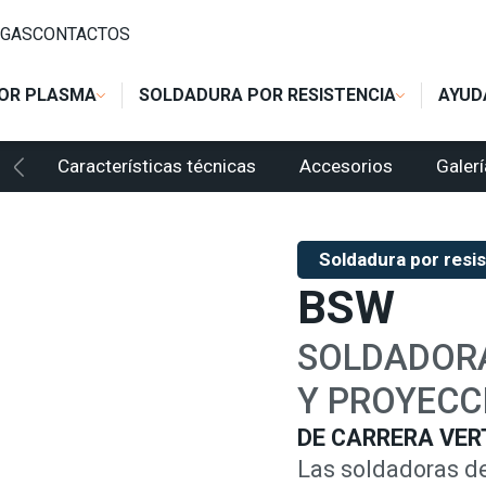
 A PUNTOS Y A PROYECCIÓN
/
SOLDADORAS DE DESCENSO REC
GAS
CONTACTOS
OR PLASMA
SOLDADURA POR RESISTENCIA
AYUD
Características técnicas
Accesorios
Galerí
Soldadura por resi
BSW
SOLDADORA
Y PROYECC
DE CARRERA VER
Las soldadoras de