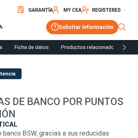
TILÍNEO POR PUNTOS Y POR PROYECCIÓN
/
BSW
GARANTÍA
MY CEA
REGISTER
Solicitar información
A
a
Ficha de datos
Productos relacionados
Con
stencia
S DE BANCO POR PUNTOS
IÓN
TICAL
 banco BSW, gracias a sus reducidas