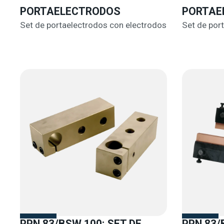
PORTAELECTRODOS
PORTAE
Set de portaelectrodos con electrodos
Set de por
PPN 83/BSW 100: SET DE
PPN 83/