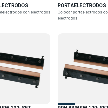
LECTRODOS
PORTAELECTRODOS
taelectrodos con electrodos
Colocar portaelectrodos co
electrodos
BSW 100: SET
PPN 83/BSW 100: SE