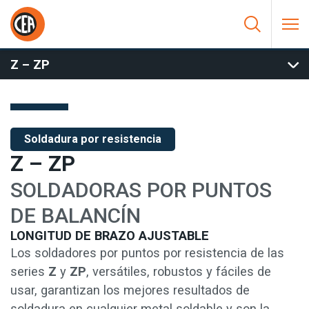
Saltar al contenido
HOME
/
SOLDADURA POR RESISTENCIA
/
SOLDADURA POR A
PUNTOS Y A PROYECCIÓN
/
SOLDADORA POR PUNTOS DE
COLUMNA DE BRAZOS OSCILANTES
/
Z – ZP
Z – ZP
Soldadura por resistencia
Z – ZP
SOLDADORAS POR PUNTOS
DE BALANCÍN
LONGITUD DE BRAZO AJUSTABLE
Los soldadores por puntos por resistencia de las
series
Z
y
ZP
, versátiles, robustos y fáciles de
usar, garantizan los mejores resultados de
soldadura en cualquier metal soldable y son la