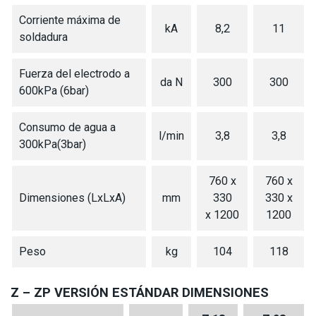
Corriente máxima de
kA
8,2
11
soldadura
Fuerza del electrodo a
da N
300
300
600kPa (6bar)
Consumo de agua a
l/min
3,8
3,8
300kPa(3bar)
760 x
760 x
Dimensiones (LxLxA)
mm
330
330 x
x 1200
1200
Peso
kg
104
118
Z – ZP VERSIÓN ESTÁNDAR DIMENSIONES