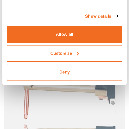
Z/ZP 18/28 - K/KP 22/28: SET DE
PORTAELECTRODOS
Show details
Set de portaelectrodos con electrodos
Allow all
Customize
Deny