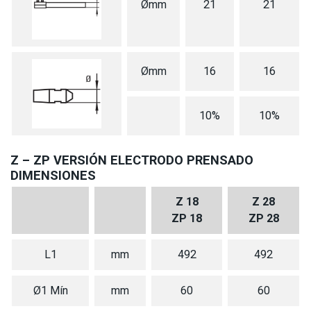
Ømm
21
21
Ømm
16
16
10%
10%
Z – ZP VERSIÓN ELECTRODO PRENSADO
DIMENSIONES
Z 18
Z 28
ZP 18
ZP 28
L1
mm
492
492
Ø1 Mín
mm
60
60