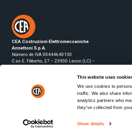
CEA Costruzioni Elettromeccaniche
Annettoni S.p.A.
Número de IVA 00444640130
C.so E. Filiberto, 27 – 23900 Lecco (LC) –
Italy
Teléfono:
+39 0341 223134
This website uses cookie
Fax: +39 0341 422646
We use cookies to personal
Email:
export@ceaweld.com
traffic. We also share info
analytics partners who may
they’ve collected from your
© 2026 CEA Costruzioni Elettromeccaniche Annettoni S.p.A. - 
Show details