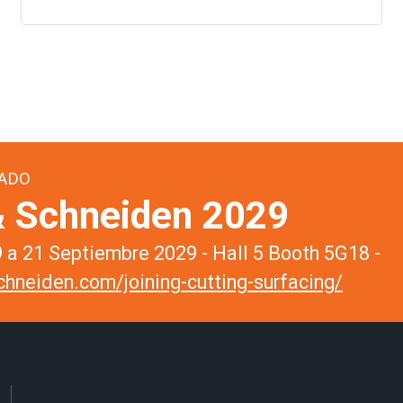
ADO
 Schneiden 2029
a 21 Septiembre 2029 - Hall 5 Booth 5G18 -
hneiden.com/joining-cutting-surfacing/