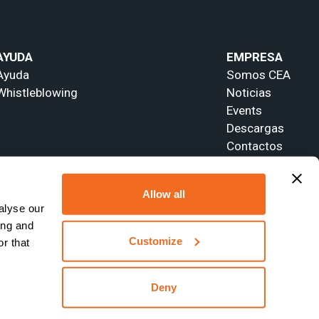
AYUDA
EMPRESA
Ayuda
Somos CEA
Whistleblowing
Noticias
Events
Descargas
Contactos
Allow all
alyse our
ing and
Customize
r that
Deny
Sitio web creado por
Webtek S.p.A. SB