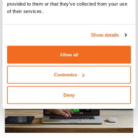
provided to them or that they’ve collected from your use
Mantente atento a las últimas noticias de CEA.
of their services.
Aquí puedes encontrar las novedades y productos
más relevantes que te estamos presentando.
Todas las noticias
Show details
Allow all
Customize
Deny