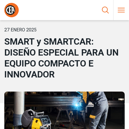
Saltar al contenido
HOME
/
NOTICIAS
/
SMART Y SMARTCAR: DISEÑO ESPECIAL
PARA UN EQUIPO COMPACTO E INNOVADOR
27 ENERO 2025
SMART y SMARTCAR:
DISEÑO ESPECIAL PARA UN
EQUIPO COMPACTO E
INNOVADOR