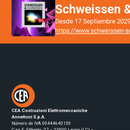
Schweissen &
Desde 17 Septiembre 2029 
https://www.schweissen-sc
CEA Costruzioni Elettromeccaniche
Annettoni S.p.A.
Número de IVA 00444640130
C.so E. Filiberto, 27 – 23900 Lecco (LC) –