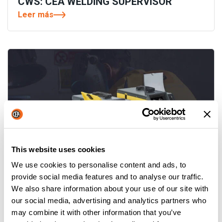
CWS: CEA WELDING SUPERVISOR
Leer más
This website uses cookies
We use cookies to personalise content and ads, to
provide social media features and to analyse our traffic.
YARD MOBILE: UN PASO ADELANTE EN
We also share information about your use of our site with
LA SOLDADURA EN ASTILLEROS
our social media, advertising and analytics partners who
Leer más
may combine it with other information that you’ve