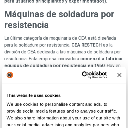
para usuarios principiantes y experimentados
).
Máquinas de soldadura por
resistencia
La última categoría de maquinaria de CEA está diseñada
para la soldadura por resistencia.
CEA RESTECH
es la
división de CEA dedicada a las máquinas de soldadura por
resistencia. Esta empresa innovadora
comenzó a fabricar
equipos de soldadura por resistencia en 1950
. Hoy en
día, CEA RESTECH es
única por su extensa gama de
productos
de resistencia y ofrece una gama muy amplia
tanto de equipos para la industria como de kits de
componentes para integradores. En el ámbito de la
This website uses cookies
soldadura por resistencia, las opciones son múltiples:
We use cookies to personalise content and ads, to
soldadura por puntos y por proyección, soldadoras a
provide social media features and to analyse our traffic.
tope, soldadoras por costura, sistemas de soldadura
We also share information about your use of our site with
robotizados multiejes y equipos personalizados
.
our social media, advertising and analytics partners who
También podrá adquirir una serie de controles y