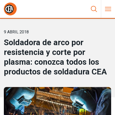
Saltar al contenido
HOME
/
NOTICIAS
/
SOLDADORA DE ARCO POR RESISTENCIA Y
CORTE POR PLASMA: CONOZCA TODOS LOS PRODUCTOS DE
SOLDADURA CEA
9 ABRIL 2018
Soldadora de arco por
resistencia y corte por
plasma: conozca todos los
productos de soldadura CEA