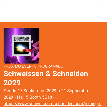
PRÓXIMO EVENTO PROGRAMADO
Schweissen & Schneiden
2029
Desde 17 Septiembre 2029 a 21 Septiembre
2029 - Hall 5 Booth 5G18 -
https://www.schweissen-schneiden.com/joining-c