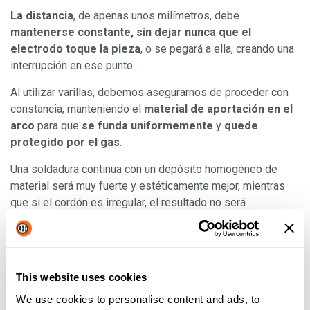
La distancia
, de apenas unos milímetros, debe
mantenerse constante, sin dejar nunca que el
electrodo toque la pieza
, o se pegará a ella, creando una
interrupción en ese punto.
Al utilizar varillas, debemos asegurarnos de proceder con
constancia, manteniendo el
material de aportación en el
arco
para que
se funda uniformemente
y
quede
protegido por el gas
.
Una soldadura continua con un depósito homogéneo de
material será muy fuerte y estéticamente mejor, mientras
que si el cordón es irregular, el resultado no será
ciertamente muy loable, ya sea desde un punto de vista
técnico o estético.
Las ventajas de la soldadura TIG
This website uses cookies
We use cookies to personalise content and ads, to
Este tipo permite conseguir
soldaduras fuertes,