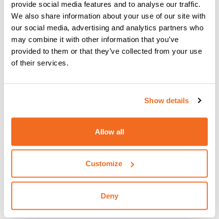
provide social media features and to analyse our traffic.
especialmente con componentes más finos
, mientras
We also share information about your use of our site with
que no es muy adecuado con componentes más gruesos.
our social media, advertising and analytics partners who
Las principales ventajas de la soldadura TIG pueden
may combine it with other information that you’ve
atribuirse a:
provided to them or that they’ve collected from your use
of their services.
calidad de la soldadura: la eliminación del fundente y
el arco sin salpicaduras garantizan soldaduras
ordenadas y precisas, sin inclusión de escoria y sin
Show details
necesidad de repasado.
posibilidad de
utilizar este proceso en cualquier
;
posición de soldadura
de hecho, la versatilidad de
Allow all
manejo del arco permite trabajar con comodidad
posibilidad de
soldar casi todo tipo de materiales
,
férricos e incluso no férricos
Customize
no produce escoria
{{cta('532b36ee-205a-4d91-b6e2-
Deny
8b4fa9348164','justifycenter')}}