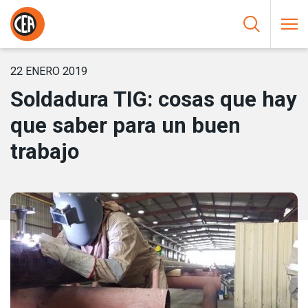
Saltar al contenido
HOME
/
NOTICIAS
/
SOLDADURA TIG: COSAS QUE HAY QUE
SABER PARA UN BUEN TRABAJO
22 ENERO 2019
Soldadura TIG: cosas que hay
que saber para un buen
trabajo