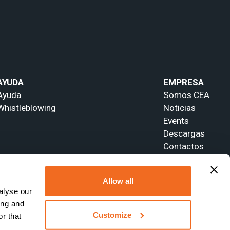
AYUDA
EMPRESA
Ayuda
Somos CEA
Whistleblowing
Noticias
Events
Descargas
Contactos
Allow all
alyse our
ing and
Customize
r that