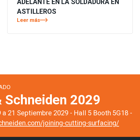
ADELANTE EN LA SOLDADURA EN
ASTILLEROS
Leer más
ADO
 Schneiden 2029
a 21 Septiembre 2029 - Hall 5 Booth 5G18 -
hneiden.com/joining-cutting-surfacing/