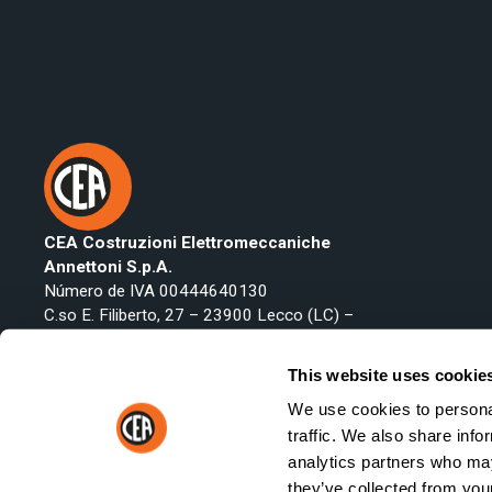
CEA Costruzioni Elettromeccaniche
Annettoni S.p.A.
Número de IVA 00444640130
C.so E. Filiberto, 27 – 23900 Lecco (LC) –
Italy
Teléfono:
+39 0341 223134
This website uses cookie
Fax: +39 0341 422646
We use cookies to personal
Email:
export@ceaweld.com
traffic. We also share info
analytics partners who may
they’ve collected from your